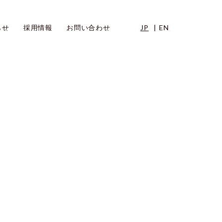
らせ
採用情報
お問い合わせ
JP
EN
s
Recruit
Contact
トップメッセージ
ニュース
シー
コーポレートガバナンス
IRニュース
IRライブラリ
個人投資家の皆様へ
免責事項
IRお問い合わせ