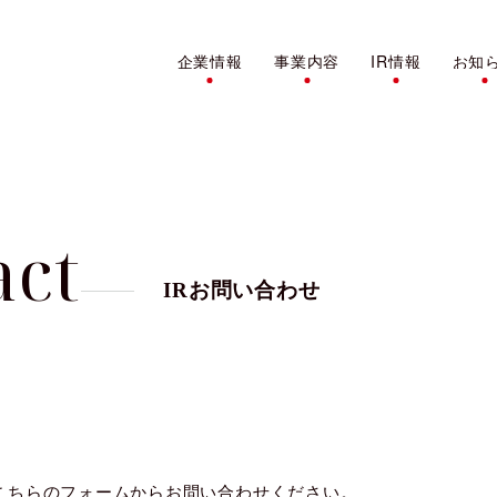
企業情報
事業内容
IR情報
お知
About Us
Service
IR
New
企業情報
IR情報
事業内容
お知らせ
会社概要
IR最新情報
広告求人サービス
About Us
IR
Service
News
各種方針
ディスクロージャーポリ
紹介・派遣サービス
act
業績・財務情報
教育(その他)サービス
IRお問い合わせ
株式情報
IRカレンダー
電子公告
こちらのフォームからお問い合わせください。