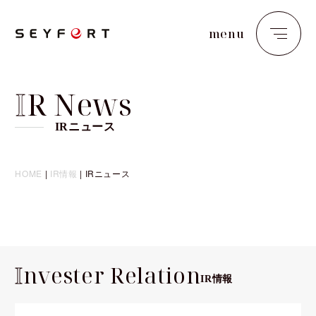
menu
close
I
R News
IRニュース
HOME
|
IR情報
|
IRニュース
I
nvester Relation
IR情報