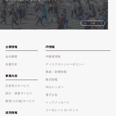
企業情報
IR情報
会社概要
IR最新情報
各種方針
ディスクロージャーポリシー
業績・財務情報
事業内容
株式情報
広告求人サービス
IRカレンダー
紹介・派遣サービス
電子公告
教育(その他)サービス
トップメッセージ
コーポレートガバナンス
採用情報