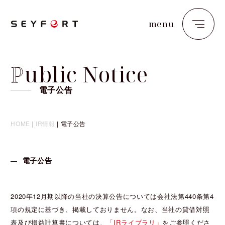
menu
close
P
ublic Notice
電子公告
HOME
|
IR情報
|
電子公告
電子公告
2020年12月期以降の当社の決算公告については会社法第440条第4
項の規定に基づき、掲載しておりません。なお、当社の貸借対照
表及び損益計算書については、
「IRライブラリ」
をご参照くださ