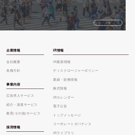
企業情報
IR情報
会社概要
IR最新情報
各種方針
ディスクロージャーポリシー
業績・財務情報
事業内容
株式情報
広告求人サービス
IRカレンダー
紹介・派遣サービス
電子公告
教育(その他)サービス
トップメッセージ
コーポレートガバナンス
採用情報
IRライブラリ