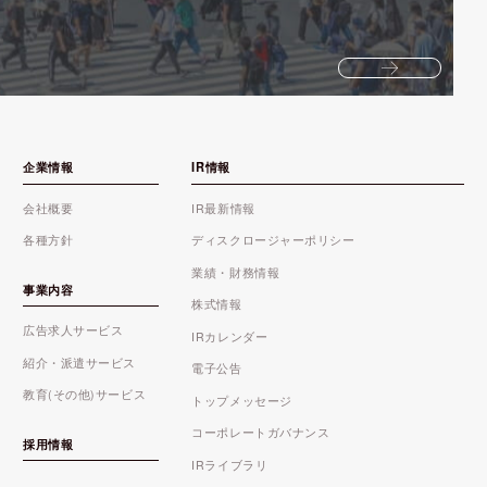
企業情報
IR情報
会社概要
IR最新情報
各種方針
ディスクロージャーポリシー
業績・財務情報
事業内容
株式情報
広告求人サービス
IRカレンダー
紹介・派遣サービス
電子公告
教育(その他)サービス
トップメッセージ
コーポレートガバナンス
採用情報
IRライブラリ