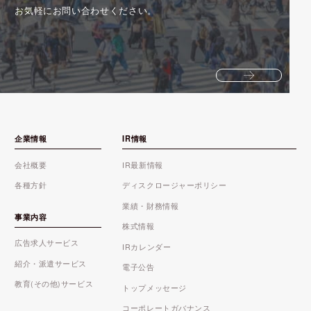
お気軽にお問い合わせください。
企業情報
IR情報
会社概要
IR最新情報
各種方針
ディスクロージャーポリシー
業績・財務情報
事業内容
株式情報
広告求人サービス
IRカレンダー
紹介・派遣サービス
電子公告
教育(その他)サービス
トップメッセージ
コーポレートガバナンス