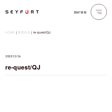
menu
close
HOME
|
事業内容
|
re-quest/QJ
2022/11/16
re-quest/QJ