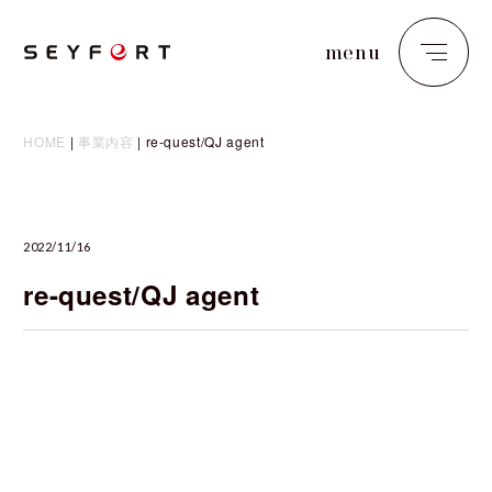
menu
close
HOME
|
事業内容
|
re-quest/QJ agent
2022/11/16
re-quest/QJ agent